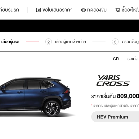
ทียบรุ่นรถ
ขอใบเสนอราคา
ทดลองขับ
ซื้ออะไห
เลือกรุ่นรถ
เลือกผู้แทนจำหน่าย
กรอกข้อม
2
3
GR
รถเก๋ง
809,00
ราคาเริ่มต้น
*
ราคาในแต่ละรุ่นแตกต่างกัน ราคาที่