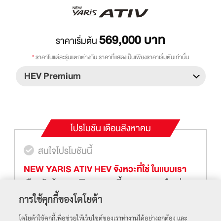
569,000
บาท
ราคาเริ่มต้น
*
ราคาในแต่ละรุ่นแตกต่างกัน ราคาที่แสดงเป็นเพียงราคาเริ่มต้นเท่านั้น
โปรโมชัน
เดือนสิงหาคม
สนใจโปรโมชันนี้
NEW YARIS ATIV HEV จังหวะที่ใช่ ในแบบเรา
เลือกรับข้อเสนอพิเศษดอกเบี้ย 0.89%* หรือ ผ่อน
ต่ำเริ่มต้น 4,278 บาท/เดือน*** พร้อมฟรีประกันภัย
การใช้คุกกี้ของโตโยต้า
ชั้น1 Toyota Care PHYD ตั้งแต่วันที่ 1 กรกฎาคม
โตโยต้าใช้คุกกี้เพื่อช่วยให้เว็บไซต์ของเราทำงานได้อย่างถูกต้อง และ