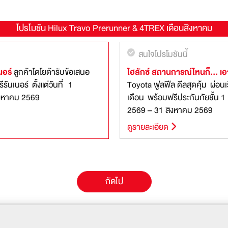
โปรโมชัน
Hilux Travo Prerunner & 4TREX
เดือนสิงหาคม
สนใจโปรโมชันนี้
นอร์
ลูกค้าโตโยต้ารับข้อเสนอ
ไฮลักซ์ สถานการณ์ไหนก็… เอา
Toyota ฟูลฟีล ดีลสุดคุ้ม ผ่อนเริ่มต้น 6,770 บาทต่อ
งหาคม 2569
เดือน พร้อมฟรีประกันภัยชั้น 1 ตั้งแต่วันที่ 1 กรกฎาค
2569 – 31 สิงหาคม 2569
ดูรายละเอียด
ถัดไป
โปรโมชัน
ตารางราคา