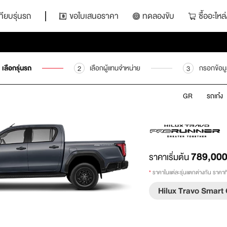
ทียบรุ่นรถ
ขอใบเสนอราคา
ทดลองขับ
ซื้ออะไห
เลือกรุ่นรถ
เลือกผู้แทนจำหน่าย
กรอกข้อม
2
3
GR
รถเก๋ง
789,00
ราคาเริ่มต้น
*
ราคาในแต่ละรุ่นแตกต่างกัน ราคาที่