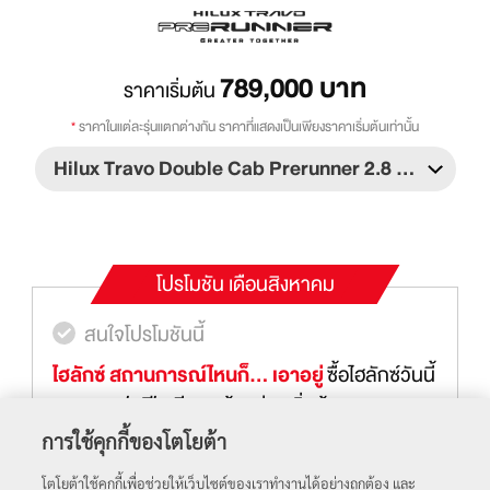
789,000
บาท
ราคาเริ่มต้น
*
ราคาในแต่ละรุ่นแตกต่างกัน ราคาที่แสดงเป็นเพียงราคาเริ่มต้นเท่านั้น
โปรโมชัน
เดือนสิงหาคม
สนใจโปรโมชันนี้
สนใจโปรโมชันนี้
ไฮลักซ์ สถานการณ์ไหนก็… เอาอยู่
ซื้อไฮลักซ์ ทราโว่ โอเวอร์แลนด์
ลูกค้าโตโยต้ารับ
ซื้อไฮลักซ์วันนี้
Toyota ฟูลฟีล ดีลสุดคุ้ม ผ่อนเริ่มต้น 6,770 บาท
ข้อเสนอพิเศษ ซื้อไฮลักซ์ ทราโว่ โอเวอร์แลนด์ ตั้งแต่
ต่อเดือน พร้อมฟรีประกันภัยชั้น 1 ตั้งแต่วันที่ 1
วันที่ 1 กรกฎาคม 2569 - 31 สิงหาคม 2569
การใช้คุกกี้ของโตโยต้า
กรกฎาคม 2569 – 31 สิงหาคม 2569
โตโยต้าใช้คุกกี้เพื่อช่วยให้เว็บไซต์ของเราทำงานได้อย่างถูกต้อง และ