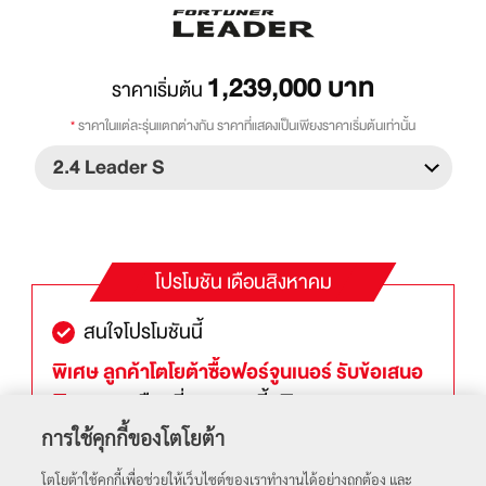
1,239,000
บาท
ราคาเริ่มต้น
*
ราคาในแต่ละรุ่นแตกต่างกัน ราคาที่แสดงเป็นเพียงราคาเริ่มต้นเท่านั้น
โปรโมชัน
เดือนสิงหาคม
สนใจโปรโมชันนี้
พิเศษ ลูกค้าโตโยต้าซื้อฟอร์จูนเนอร์ รับข้อเสนอ
พิเศษ
ทางเลือกที่ 1 : ดอกเบี้ยพิเศษ 0.49%
พร้อมประกันภัยชั้นหนึ่ง TOYOTA Care PHYD
การใช้คุกกี้ของโตโยต้า
ทางเลือกที่ 2 : ผ่อนเริ่มต้น 9,595 บาทต่อเดือน*
โตโยต้าใช้คุกกี้เพื่อช่วยให้เว็บไซต์ของเราทำงานได้อย่างถูกต้อง และ