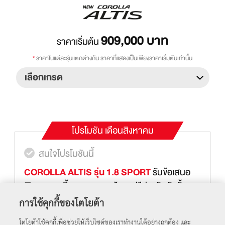
909,000
บาท
ราคาเริ่มต้น
*
ราคาในแต่ละรุ่นแตกต่างกัน ราคาที่แสดงเป็นเพียงราคาเริ่มต้นเท่านั้น
โปรโมชัน
เดือนสิงหาคม
สนใจโปรโมชันนี้
สนใจโปรโมชันนี้
YARIS - CHIARO
COROLLA ALTIS รุ่น 1.8 SPORT
แพ็กเกจ CHIARO (เคีย-โร่)
รับข้อเสนอ
สำหรับ NEW YARIS ผ่อนเพิ่มเพียง 143 บาท/
พิเศษดอกเบี้ย 1.69%* พร้อม ฟรีประกันภัยชั้น1
เดือน**
Toyota Care PHYD** ตั้งแต่วันที่ 1 กรกฎาคม
การใช้คุกกี้ของโตโยต้า
2569 - 31 สิงหาคม 2569
โตโยต้าใช้คุกกี้เพื่อช่วยให้เว็บไซต์ของเราทำงานได้อย่างถูกต้อง และ