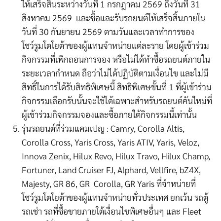
ให้เสร็จสิ้นระหว่างวันที่
1
กรกฎาคม
2569
ถึงวันที่
31
สิงหาคม
2
56
9
และซื้อและรับรถยนต์ให้เสร็จสิ้นภายใน
วันที่
30
กันยายน
2
56
9
ตามวันและเวลาทำการของ
โชว์รูม
โตโยต้าของ
ผู้แทนจำหน่ายแต่ละราย โดย
ผู้เข้าร่วม
กิจกรรมที่เพิกถอนการจอง หรือไม่ได้ทำซื้อรถยนต์ภายใน
ระยะเวลากำหนด ถือว่าไม่ได้ปฏิบัติตามเงื่อนไข และไม่มี
สิทธิ์ในการได้รับสิทธิพิเศษนี้
สิทธิพิเศษขั้นที่
1
ที่ผู้เข้าร่วม
กิจกรรมเลือกรับนั้นจะใช้ได้เฉพาะสำหรับรถยนต์คันใหม่ที่
ผู้เข้าร่วมกิจกรรมจองและซื้อภายใต้กิจกรรมนี้เท่านั้น
รุ่นรถยนต์ที่ร่วมแคมเปญ : Camry, Corolla Altis,
Corolla Cross, Yaris Cross, Yaris ATIV, Yaris, Veloz,
Innova Zenix, Hilux Revo, Hilux Travo, Hilux Champ,
Fortuner, Land Cruiser FJ, Alphard, Vellfire, bZ4X,
Majesty, GR 86, GR Corolla, GR Yaris
ที่จำหน่ายที่
โชว์รูมโตโยต้าของผู้แทนจำหน่ายทั่วประเทศ ยกเว้น รถตู้
รถเช่า รถที่ซื้อขายภายใต้เงื่อนไขพิเศษอื่นๆ และ Fleet