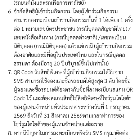
(รถยนต์นั่งและรถเพื่อการพาณิชย์)
จำกัดสิทธิผู้เข้าร่วมกิจกรรม โดยผู้เข้าร่วมกิจกรรม
สามารถลงทะเบียนเข้าร่วมกิจกรรมขั้นที่
1
ได้เพียง
1
ครั้ง
ต่อ
1
หมายเลขบัตรประชาชน (กรณีบุคคลสัญชาติไทย)
/
เลขหนังสือเดินทาง (กรณีบุคคลต่างชาติ) /เลขทะเบียน
นิติบุคคล (กรณีนิติบุคคล) แล้วแต่กรณี
(
ผู้เข้าร่วมกิจกรรม
ต้องอาศัยและมีที่อยู่ในประเทศไทย และในกรณีบุคคล
ธรรมดา ต้องมีอายุ
20
ปีบริบูรณ์ขึ้นไปเท่านั้น
)
QR Code
รับสิทธิพิเศษ ที่
ผู้เข้าร่วมกิจกรรม
ได้รับ
จาก
SMS
สามารถใช้จองและซื้อรถยนต์ได้สูงสุด
3
คัน โดยชื่อ
ผู้จองและซื้อรถยนต์ต้องตรงกับชื่อที่ลง
ทะเบียนสแกน
QR
Code
ไว้ และต้องสแกนสิทธิ์ใช้สิทธิพิเศษที่โชว์รูม
โตโยต้า
ของผู้แทนจำหน่ายทั่วประเทศ ระหว่างวันที่
1
กรกฎาคม
2569
ถึงวันที่
31
สิงหาคม
2
56
9
ตาม
เวลาทำการของ
โชว์รูมโตโยต้าของผู้แทนจำหน่ายแต่ละราย
หากมีปัญหาในการลงทะเบียนหรือรับ
SMS
กรุณาติดต่อ