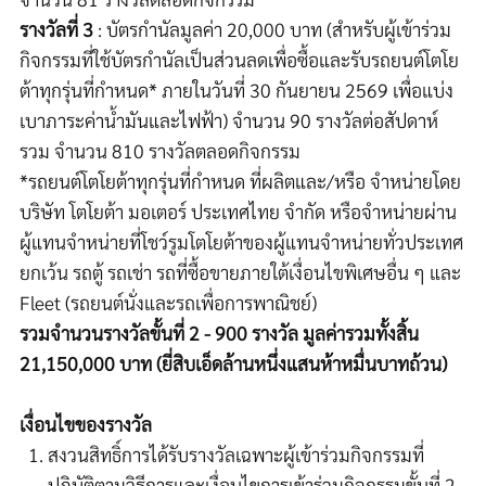
รางวัลที่
3
:
บัตรกำนัล
มูลค่า
20,000
บาท
(
สำหรับผู้เข้าร่วม
กิจกรรมที่ใช้บัตรกำนัลเป็นส่วนลดเพื่อซื้อและรับรถยนต์โตโย
ต้าทุกรุ่นที่กำหนด
*
ภายในวันที่
30
กันยายน
2569
เพื่อแบ่ง
เบาภาระค่าน้ำมันและไฟฟ้า
)
จำนวน
90
รางวัลต่อสัปดาห์
รวม จำนวน
810
รางวัลตลอดกิจกรรม
*
รถยนต์โตโยต้าทุกรุ่นที่กำหนด ที่ผลิตและ
/
หรือ จำหน่ายโดย
บริษัท โตโยต้า มอเตอร์ ประเทศไทย จำกัด หรือจำหน่ายผ่าน
ผู้แทนจำหน่าย
ที่โชว์รูมโตโยต้าของผู้แทนจำหน่ายทั่วประเทศ
ยกเว้น รถตู้ รถเช่า รถที่ซื้อขายภายใต้เงื่อนไขพิเศษอื่น ๆ และ
Fleet (
รถยนต์นั่งและรถเพื่อการพาณิชย์
)
รวมจำนวนรางวัลขั้นที่ 2 -
900
รางวัล มูลค่ารวมทั้งสิ้น
21,150,000
บาท
(ยี่สิบเอ็ดล้านหนึ่งแสนห้าหมื่นบาทถ้วน)
เงื่อนไขของรางวัล
สงวนสิทธิ์การได้รับรางวัลเฉพาะผู้เข้าร่วมกิจกรรมที่
ปฏิบัติตามวิธีการและเงื่อนไขการเข้าร่วมกิจกรรมขั้นที่ 2