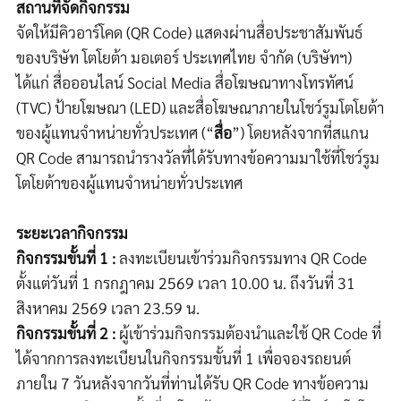
สถานที่จัดกิจกรรม
จัดให้มีคิวอาร์โคด
(QR Code)
แสดงผ่านสื่อประชาสัมพันธ์
ของบริษัท โตโยต้า มอเตอร์ ประเทศไทย จำกัด (บริษัทฯ)
ได้แก่ สื่อออนไลน์
Social Media
สื่อโฆษณาทางโทรทัศน์
(TVC)
ป้ายโฆษณา
(LED)
และสื่อโฆษณาภายในโชว์รูม
โตโยต้า
ของผู้แทนจำหน่ายทั่วประเทศ (
“
สื่อ
”
) โดยหลังจากที่สแกน
QR Code
สามารถนำรางวัลที่ได้รับทางข้อความมาใช้ที่โชว์รูม
โตโยต้าของผู้แทนจำหน่ายทั่วประเทศ
ระยะเวลากิจกรรม
กิจกรรมขั้นที่
1 :
ลงทะเบียน
เข้าร่วมกิจกรรมทาง
QR Code
ตั้งแต่
วันที่
1
กรกฎาคม
2569
เวลา
10.00
น. ถึงวันที่
31
สิงหาคม
2
56
9 เวลา 23.59 น.
กิจกรรมขั้นที่
2 :
ผู้เข้าร่วมกิจกรรมต้องนำและใช้
QR Code
ที่
ได้จากการลงทะเบียนในกิจกรรมขั้นที่
1
เพื่อจองรถยนต์
ภายใน
7
วันหลังจากวันที่ท่านได้รับ
QR Code
ทางข้อความ