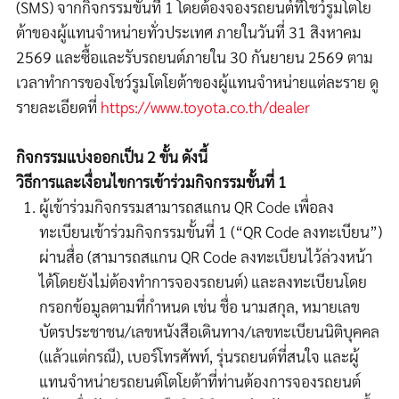
(SMS)
จากกิจกรรมขั้นที่
1
โดยต้อง
จองรถยนต์ที่โชว์รูมโตโย
ต้าของผู้แทนจำหน่ายทั่วประเทศ ภายในวันที่ 31 สิงหาคม
2569
และซื้อและรับรถยนต์ภายใน
30
กันยายน
2569
ตาม
เวลาทำการของโชว์รูมโตโยต้าของผู้แทนจำหน่ายแต่ละราย ดู
รายละเอียดที่
https://www.toyota.co.th/dealer
กิจกรรมแบ่งออกเป็น
2
ขั้น ดังนี้
วิธีการและเงื่อนไขการเข้าร่วมกิจกรรมขั้นที่
1
ผู้เข้าร่วมกิจกรรมสามารถสแกน
QR Code
เพื่อลง
ทะเบียนเข้าร่วมกิจกรรมขั้นที่
1
(
“QR Code
ลงทะเบียน
”
)
ผ่านสื่อ (สามารถสแกน
QR Code
ลงทะเบียนไว้ล่วงหน้า
ได้โดยยังไม่ต้องทำการจองรถยนต์) และลงทะเบียนโดย
กรอกข้อมูลตามที่กำหนด เช่น ชื่อ นามสกุล
,
หมายเลข
บัตรประชาชน
/
เลขหนังสือเดินทาง
/
เลขทะเบียนนิติบุคคล
(แล้วแต่กรณี)
,
เบอร์โทรศัพท์
,
รุ่นรถยนต์ที่สนใจ และผู้
แทนจำหน่าย
รถยนต์โตโยต้า
ที่ท่านต้องการจองรถยนต์