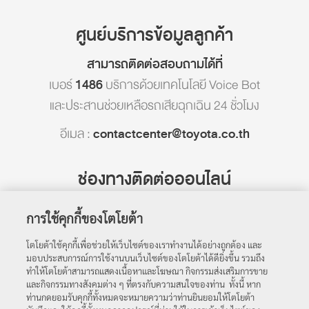
ศูนย์บริการข้อมูลลูกค้า
สามารถติดต่อสอบถามได้ที่
เบอร์
1486
บริการด้วยเทคโนโลยี Voice Bot
และประสานช่วยเหลือรถเสียฉุกเฉิน 24 ชั่วโมง
อีเมล :
contactcenter@toyota.co.th
ช่องทางติดต่อออนไลน์
การใช้คุกกี้ของโตโยต้า
Line ID :
@toyotathailand
โตโยต้าใช้คุกกี้เพื่อช่วยให้เว็บไซต์ของเราทำงานได้อย่างถูกต้อง และ
ตารางราคา
มอบประสบการณ์การใช้งานบนเว็บไซต์ของโตโยต้าได้ดียิ่งขึ้น รวมถึง
ทำให้โตโยต้าสามารถแสดงเนื้อหาและโฆษณา กิจกรรมส่งเสริมการขาย
ค้นหาผู้แทนจำหน่าย
และกิจกรรมทางสังคมต่าง ๆ ที่ตรงกับความสนใจของท่าน ทั้งนี้ หาก
ท่านกดยอมรับคุกกี้ทั้งหมดจะหมายความว่าท่านยินยอมให้โตโยต้า
สงวนลิขสิทธิ์ พ.ศ. 2565 บริษัท โตโยต้า มอเตอร์ ประเทศไทย จำกัด