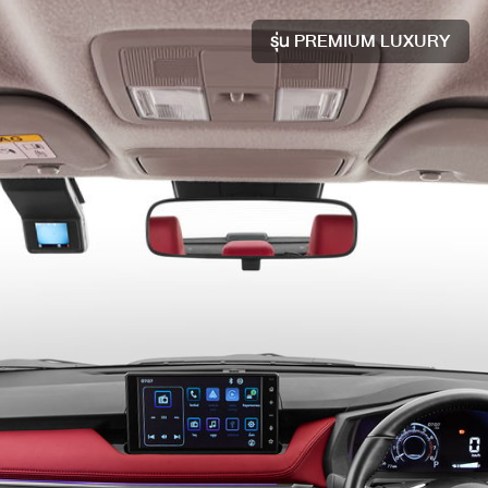
รุ่น PREMIUM LUXURY