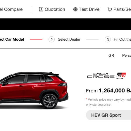
el Compare
Quotation
Test Drive
Parts/Se
ect Car Model
Select Dealer
Fill Out t
2
3
GR
Pers
1,254,000
B
From
*
Vehicle price may vary by model
only starting price.