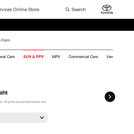
rvices Online Store
Search
he Form
onal Cars
SUV & PPV
MPV
Commercial Cars
Van
aht
. All price presented herein are