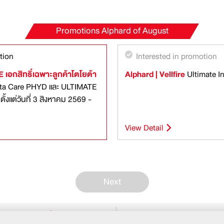
Promotions
Alphard
of August
tion
Interested in promotion
อกสิทธิ์เฉพาะลูกค้าโตโยต้า
Alphard | Vellfire
Ultimate I
yota Care PHYD และ ULTIMATE
-
View Detail
Next
Promotions
Price List