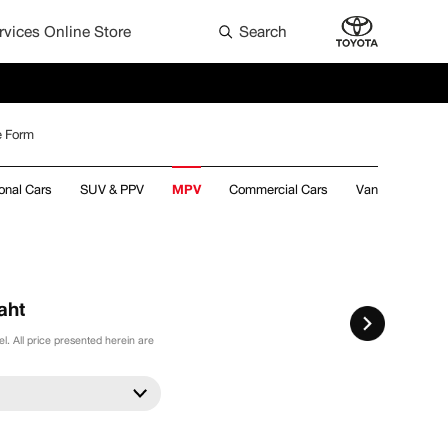
rvices Online Store
Search
he Form
onal Cars
SUV & PPV
MPV
Commercial Cars
Van
aht
. All price presented herein are