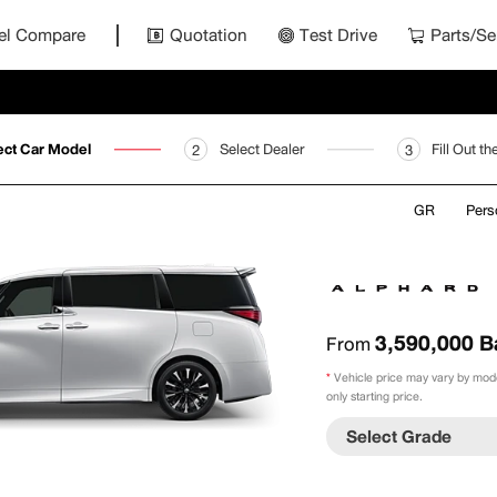
el Compare
Quotation
Test Drive
Parts/Se
ect Car Model
Select Dealer
Fill Out t
2
3
GR
Pers
3,590,000
B
From
*
Vehicle price may vary by model
only starting price.