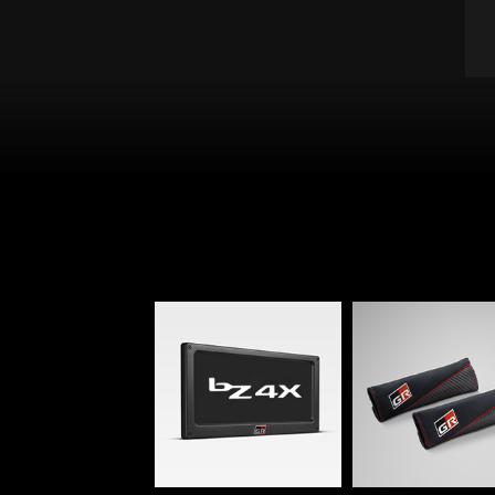
กรอบป้ายทะเบียน GR
ปลอกหุ้มเข็มขัดนิรภ
GR License Plate
GR Seat Belt P